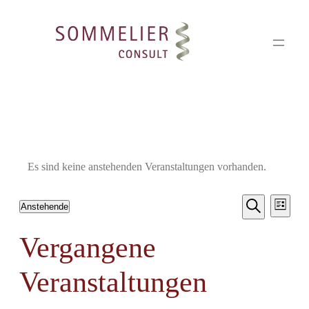
Es sind keine anstehenden Veranstaltungen vorhanden.
Veran
Ve
Anstehende
Liste
Datum
Suche
Such
wählen.
Vergangene
An
und
Veranstaltungen
Na