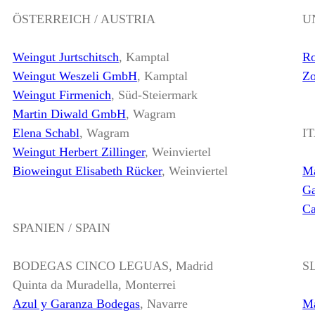
ÖSTERREICH / AUSTRIA
U
Weingut Jurtschitsch
, Kamptal
Ro
Weingut Weszeli GmbH
, Kamptal
Zo
Weingut Firmenich
, Süd-Steiermark
Martin Diwald GmbH
, Wagram
Elena Schabl
, Wagram
I
Weingut Herbert Zillinger
, Weinviertel
Bioweingut Elisabeth Rücker
, Weinviertel
Ma
Ga
Ca
SPANIEN / SPAIN
BODEGAS CINCO LEGUAS, Madrid
S
Quinta da Muradella, Monterrei
Azul y Garanza Bodegas
, Navarre
Ma