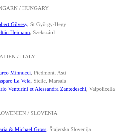
NGARN / HUNGARY
bert Gilvesy
, St György-Hegy
ltán Heimann
, Szekszárd
TALIEN / ITALY
rco Minnucci
, Piedmont, Asti
spare La Vela
, Sicile, Marsala
rlo Venturini et Alessandra Zantedeschi
, Valpolicella
LOWENIEN / SLOVENIA
ria & Michael Gross
, Štajerska Slovenija