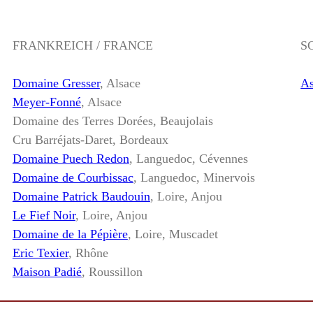
FRANKREICH / FRANCE
S
Domaine Gresser
, Alsace
As
Meyer-Fonné
, Alsace
Domaine des Terres Dorées, Beaujolais
Cru Barréjats-Daret, Bordeaux
Domaine Puech Redon
, Languedoc, Cévennes
Domaine de Courbissac
, Languedoc, Minervois
Domaine Patrick Baudouin
, Loire, Anjou
Le Fief Noir
, Loire, Anjou
Domaine de la Pépière
, Loire, Muscadet
Eric Texier
, Rhône
Maison Padié
, Roussillon