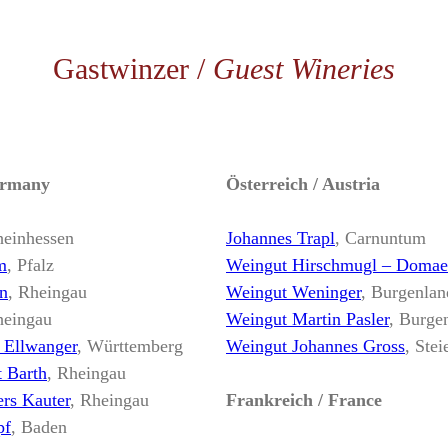
Gastwinzer /
Guest Wineries
ermany
Österreich / Austria
heinhessen
Johannes Trapl
, Carnuntum
m
, Pfalz
Weingut Hirschmugl – Domae
n
, Rheingau
Weingut Weninger
, Burgenlan
heingau
Weingut Martin Pasler
, Burge
 Ellwanger
, Württemberg
Weingut Johannes Gross
, Ste
 Barth
, Rheingau
rs Kauter
, Rheingau
Frankreich / France
pf
, Baden