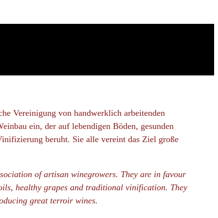
ische Vereinigung von handwerklich arbeitenden
 Weinbau ein, der auf lebendigen Böden, gesunden
inifizierung beruht. Sie alle vereint das Ziel große
sociation of artisan winegrowers. They are in favour
oils, healthy grapes and traditional vinification. They
roducing great terroir wines.