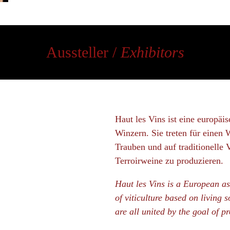
Aussteller /
Exhibitors
Haut les Vins ist eine europä
Winzern. Sie treten für einen
Trauben und auf traditionelle V
Terroirweine zu produzieren.
Haut les Vins is a European as
of viticulture based on living s
are all united by the goal of p