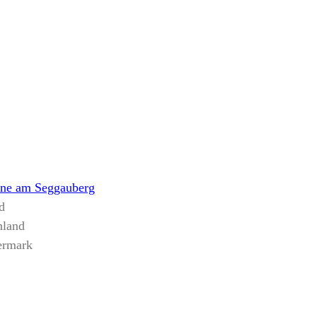
ne am Seggauberg
d
nland
iermark