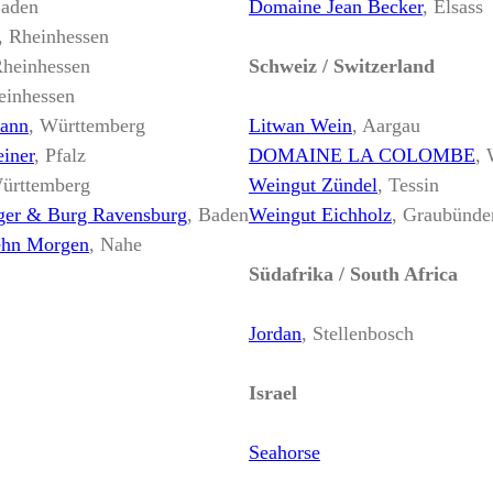
Baden
Domaine Jean Becker
, Elsass
, Rheinhessen
Rheinhessen
Schweiz / Switzerland
einhessen
mann
, Württemberg
Litwan Wein
, Aargau
iner
, Pfalz
DOMAINE LA COLOMBE
, 
Württemberg
Weingut Zündel
, Tessin
nger & Burg Ravensburg
, Baden
Weingut Eichholz
, Graubünde
ehn Morgen
, Nahe
Südafrika / South Africa
Jordan
, Stellenbosch
Israel
Seahorse